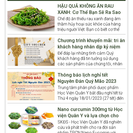
HẬU QUẢ KHÔNG ĂN RAU
XANH: Cơ Thể Bạn Sẽ Ra Sao
Khi Thiếu Chất Xơ Trong Thời
Chế độ ăn thiếu rau xanh đang âm
thầm hủy hoại sức khỏe của hàng
Gian Dài?
triệu người Việt. Bạn có biết cơ thể
mình sẽ phải gánh chịu những "cơn
bão" bệnh tật gì nếu duy trì thói quen
Chương trình khuyến mãi: tri ân
lười ăn rau này trong nhiều năm?
khách hàng nhân dịp kỷ niệm
10 năm thành lập trung tâm
Để đáp lại những tình cảm Quý
khách hàng đã tin tưởng sử dụng
các sản phẩm của chúng tôi, nhân
dịp kỷ niệm 10 năm thành lập, từ 2/9
đến 1/1/2024, chúng tôi dành tặng
Thông báo lịch nghỉ tết
2000 voucher quà tặng dành cho
Nguyên Đán Quý Mão 2023
quý khách hàng.
Trung tâm phân phối dược phẩm
Học Viện Quân Y bắt đầu nghỉ tết từ
Thứ 4 ngày 18/01/2023 (27 tết) đến
hết Thứ 5 ngày 26/01/2023 (mồng
5 tết). Thứ 6 ngày
Nano curcumin 300mg từ Học
27/01/2023 (mồng 6 tết) Trung tâm
viện Quân Y và lựa chọn cho
hoạt động lại bình thường.
bệnh nhân ung thư
SKĐS - Học Viện Quân Y đã nghiên
cứu và phát triển cho ra đời sản
phẩm TPCN Nano Fucomin với