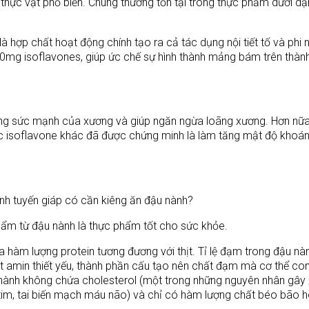
 thực vật phổ biến. Chúng thường tồn tại trong thực phẩm dưới d
à hợp chất hoạt động chính tạo ra cả tác dụng nội tiết tố và phi nộ
20mg isoflavones, giúp ức chế sự hình thành mảng bám trên thàn
ờng sức mạnh của xương và giúp ngăn ngừa loãng xương. Hơn nữa
ác isoflavone khác đã được chứng minh là làm tăng mật độ khoá
ẩm từ đậu nành là thực phẩm tốt cho sức khỏe.
a hàm lượng protein tương đương với thịt. Tỉ lệ đạm trong đậu nà
 amin thiết yếu, thành phần cấu tạo nên chất đạm mà cơ thể con
 nành không chứa cholesterol (một trong những nguyên nhân gây
tim, tai biến mạch máu não) và chỉ có hàm lượng chất béo bão 