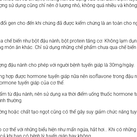
lượng sử dụng cũng chỉ nên ở lượng nhỏ, không quá nhiều và khôn
đổi gen cho đến khi chúng đã được kiểm chứng là an toàn cho n
 chế biến như bột đậu nành, bột protein tăng cơ. Không lạm dụ
ng món ăn khác. Chỉ sử dụng những chế phẩm chưa qua chế biến
ợng đậu nành cho phép với người bệnh tuyến giáp là 30mg/ngày.
 tổng hợp được hormone tuyến giáp nữa nên isoflavone trong đậu 
ormone tuyến giáp của cơ thể.
m từ đậu nành, nên sử dụng xa thời điểm uống thuốc hormone t
ình thường.
ờng hoặc chất tạo ngọt cũng có thể gây suy giảm chức năng tuy
 cơ thể với những biểu hiện như mẩn ngứa, hắt hơi… Khi có những 
ả khi bạn có bệnh lý tuyến giáp hay không.