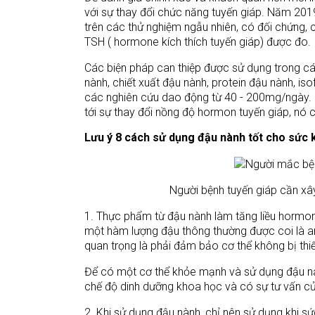
với sự thay đổi chức năng tuyến giáp. Năm 201
trên các thử nghiệm ngẫu nhiên, có đối chứng, 
TSH ( hormone kích thích tuyến giáp) được đo.
Các biện pháp can thiệp được sử dụng trong c
nành, chiết xuất đậu nành, protein đậu nành, is
các nghiên cứu dao động từ 40 - 200mg/ngày. 
tới sự thay đổi nồng độ hormon tuyến giáp, nó 
Lưu ý 8 cách sử dụng đậu nành tốt cho sức 
Người bệnh tuyến giáp cần xâ
1. Thực phẩm từ đậu nành làm tăng liều hormone
một hàm lượng đậu thông thường được coi là an 
quan trọng là phải đảm bảo cơ thể không bị thiế
Để có một cơ thể khỏe mạnh và sử dụng đậu n
chế độ dinh dưỡng khoa học và có sự tư vấn củ
2. Khi sử dụng đậu nành, chỉ nên sử dụng khi s