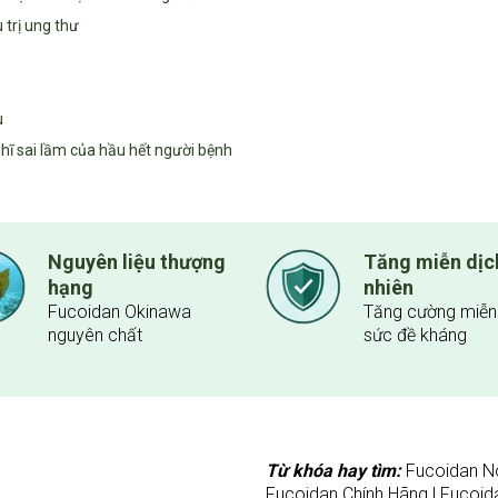
 trị ung thư
u
hĩ sai lầm của hầu hết người bệnh
Nguyên liệu thượng
Tăng miễn dịc
hạng
nhiên
Fucoidan Okinawa
Tăng cường miễn 
nguyên chất
sức đề kháng
Từ khóa hay tìm:
Fucoidan No
Fucoidan Chính Hãng | Fucoidan