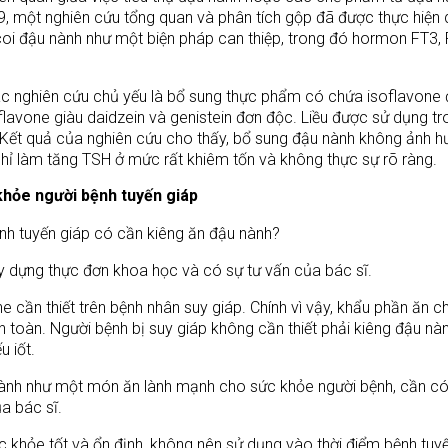
9, một nghiên cứu tổng quan và phân tích gộp đã được thực hiện
coi đậu nành như một biện pháp can thiệp, trong đó hormon FT3,
ác nghiên cứu chủ yếu là bổ sung thực phẩm có chứa isoflavone
oflavone giàu daidzein và genistein đơn độc. Liều được sử dụng tr
Kết quả của nghiên cứu cho thấy, bổ sung đậu nành không ảnh h
chỉ làm tăng TSH ở mức rất khiêm tốn và không thực sự rõ ràng.
khỏe người bệnh tuyến giáp
y dựng thực đơn khoa học và có sự tư vấn của bác sĩ.
 cần thiết trên bệnh nhân suy giáp. Chính vì vậy, khẩu phần ăn c
toàn. Người bệnh bị suy giáp không cần thiết phải kiêng đậu nàn
u iốt.
ành như một món ăn lành mạnh cho sức khỏe người bệnh, cần c
a bác sĩ.
ức khỏe tốt và ổn định, không nên sử dụng vào thời điểm bệnh tuy