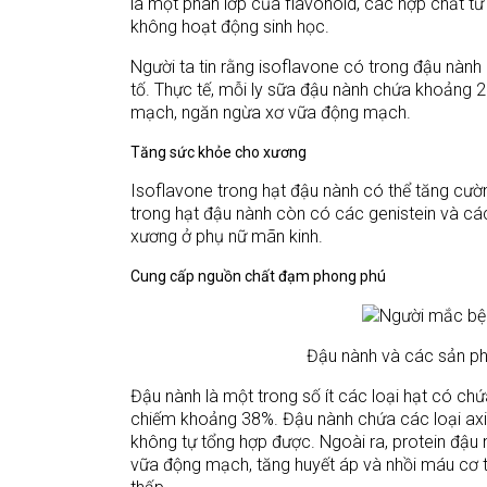
là một phân lớp của flavonoid, các hợp chất từ
không hoạt động sinh học.
Người ta tin rằng isoflavone có trong đậu nành l
tố. Thực tế, mỗi ly sữa đậu nành chứa khoảng 
mạch, ngăn ngừa xơ vữa động mạch.
Tăng sức khỏe cho xương
Isoflavone trong hạt đậu nành có thể tăng cư
trong hạt đậu nành còn có các genistein và c
xương ở phụ nữ mãn kinh.
Cung cấp nguồn chất đạm phong phú
Đậu nành và các sản ph
Đậu nành là một trong số ít các loại hạt có chứ
chiếm khoảng 38%. Đậu nành chứa các loại axit
không tự tổng hợp được. Ngoài ra, protein đậu
vữa động mạch, tăng huyết áp và nhồi máu cơ 