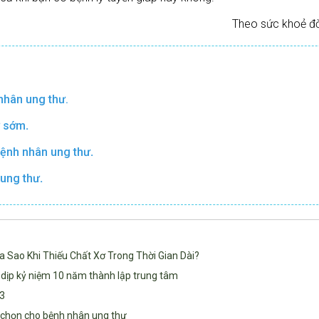
Theo sức khoẻ đờ
nhân ung thư
.
ư sớm
.
bệnh nhân ung thư
.
 ung thư
.
ao Khi Thiếu Chất Xơ Trong Thời Gian Dài?
 dịp kỷ niệm 10 năm thành lập trung tâm
3
 chọn cho bệnh nhân ung thư