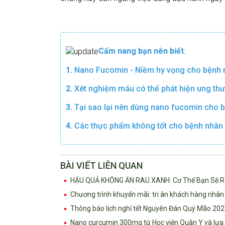
Cẩm nang bạn nên biết
:
1.
Nano Fucomin - Niềm hy vọng cho bệnh 
2.
Xét nghiệm máu có thể phát hiện ung th
3.
Tại sao lại nên dùng nano fucomin cho 
4.
Các thực phẩm không tốt cho bệnh nhân
BÀI VIẾT LIÊN QUAN
HẬU QUẢ KHÔNG ĂN RAU XANH: Cơ Thể Bạn Sẽ Ra S
Chương trình khuyến mãi: tri ân khách hàng nhân
Thông báo lịch nghỉ tết Nguyên Đán Quý Mão 202
Nano curcumin 300mg từ Học viện Quân Y và lựa