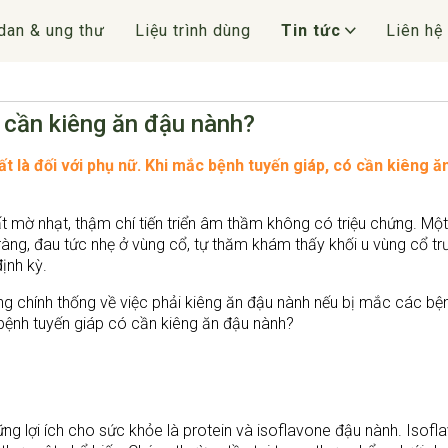
dan & ung thư
Liệu trình dùng
Tin tức
Liên hệ
 cần kiêng ăn đậu nành?
ất là đối với phụ nữ. Khi mắc bệnh tuyến giáp, có cần kiêng ă
ất mờ nhạt, thậm chí tiến triển âm thầm không có triệu chứng. Một
àng, đau tức nhẹ ở vùng cổ, tự thăm khám thấy khối u vùng cổ tr
định kỳ.
ông chính thống về việc phải kiêng ăn đậu nành nếu bị mắc các bệ
 bệnh tuyến giáp có cần kiêng ăn đậu nành?
ng lợi ích cho sức khỏe là protein và isoflavone đậu nành. Isofl