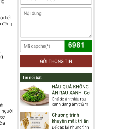
ạng
i tiết
h động
,
ng
GỬI THÔNG TIN
Tin nổi bật
HẬU QUẢ KHÔNG
ĂN RAU XANH: Cơ
Thể Bạn Sẽ Ra
Chế độ ăn thiếu rau
xanh đang âm thầm
Sao Khi Thiếu
nh
hủy hoại sức khỏe
Chất Xơ Trong
 người
của hàng triệu người
Chương trình
Thời Gian Dài?
 xơ
Việt. Bạn có biết cơ
khuyến mãi: tri ân
hòa
thể mình sẽ phải gánh
khách hàng nhân
Để đáp lại những tình