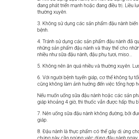
đang phát triển mạnh hoặc đang điều trị. Liều 
thường xuyên.
3. Không sử dụng các sản phẩm đậu nành biến 
bệnh.
4. Tránh sử dụng các sản phẩm đậu nành đã qua
những sản phẩm đậu nành và thay thế cho nhữ
nhiều như sữa đậu nành, đậu phụ tươi, miso…
5. Không nên ăn quá nhiều và thường xuyên. Lư
6. Với người bệnh tuyến giáp, cơ thể không tự
cũng không làm ảnh hưởng đến việc tổng hợp h
Nếu muốn uống sữa đậu nành hoặc các sản phẩ
giáp khoảng 4 giờ, thì thuốc vẫn được hấp thu b
7. Nên uống sữa đậu nành không đường, bởi đư
giáp.
8. Đậu nành là thực phẩm có thể gây dị ứng cho
chứng này cần ngừng việc dùng đậu nành ngay c