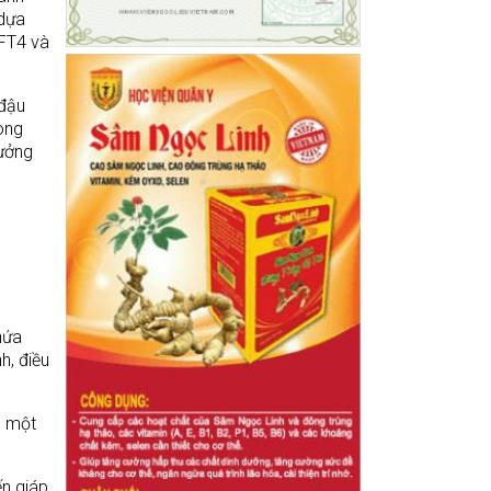
bệnh nhân. Những
 dựa
quan điểm dinh
 FT4 và
dưỡng sai lầm có thể
đẩy nhanh tiến trình
phát triển của ung thư,
làm bệnh nhân suy
 đậu
kiệt nghiêm trọng.
ong
ưởng
hứa
h, điều
ó một
ến giáp