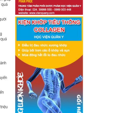
g quá
gười
ng
 quá
nành
uyến
ến
triệu