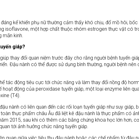
 đáng kể khiến phụ nữ thường cảm thấy khó chịu, đổ mồ hôi, bốc
ằng isoflavone, một hợp chất thuộc nhóm estrogen thực vật có t
g mãn kinh.
tuyến giáp?
giúp thay đổi quan niệm trước đây cho rằng người bệnh tuyến giá
triển. Đậu nành có thể được sử dụng bình thường, người bệnh nên
thể tác động tiêu cực tới chức năng và làm thay đổi nồng độ hor
hế hoạt động của peroxidase tuyến giáp, một loại enzyme liên qu
xine (T4).
ậu nành có liên quan đến các rối loạn tuyến giáp như suy giáp, 
n toàn thực phẩm châu Âu đã liệt kê đậu nành là thực phẩm có ản
n năm 2015, sau khi có thêm các bằng chứng khoa học lớn hơn, c
 quan tới ảnh hưởng chức năng tuyến giáp.
iên quan giữa việc tiêu thụ đậu nành hoặc các chế phẩm từ đậu n