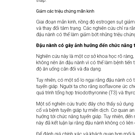
thấp.
Giảm các triệu chứng mãn kinh
Giai đoạn mãn kinh, nồng độ estrogen sụt giảm
và thay đổi tâm trạng. Các nghiên cứu chỉ ra r
đậu nành có thể làm giảm bớt những triệu chứn
Đậu nành có gây ảnh hưởng đến chức năng 
Nghiên cứu này là một cơ sở khoa học rõ ràng, 
không nên ăn đậu nành vì có thể làm bệnh tiến 
độ ăn uống cân đối và đa dạng.
Tuy nhiên, có một số lo ngại rằng đậu nành có 
tuyến giáp. Người ta cho rằng isoflavone ức c
quá trình tổng hợp triiodothyronine (T3) và thyro
Một số nghiên cứu trước đây cho thấy sử dụng đ
cổ và bệnh tuyến giáp tự miễn dịch. Cơ quan a
hưởng tới chức năng tuyến giáp. Tuy nhiên, đế
này đã kết luận lại rằng đậu nành không có liên
Để đánh giá chính xác và khách quan hơn mối l